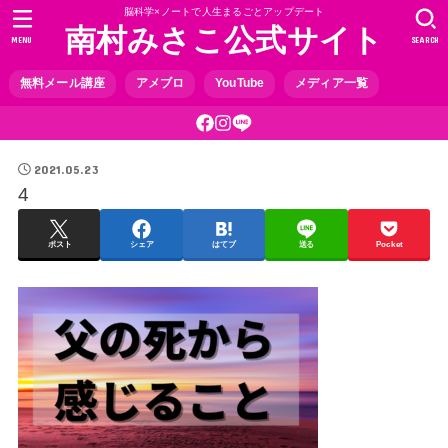
脳科学×ノートで人生まるごとアップデート
南村みさこ公式サイト
MENU
SEARCH
無料メール講座
アメブロ
YouTube
メディア一覧
2021.05.23
4
ポスト
シェア
はてブ
送る
Pocket