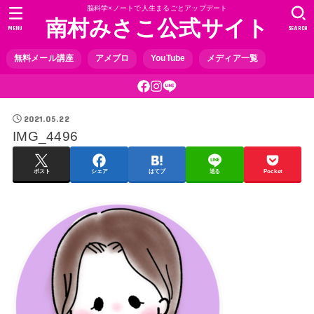
脳科学×ノートで人生まるごとアップデート
南村みさこ公式サイト
MENU
SEARCH
無料メール講座
アメブロ
YouTube
メディア一覧
2021.05.22
IMG_4496
ポスト
シェア
はてブ
送る
Pocket