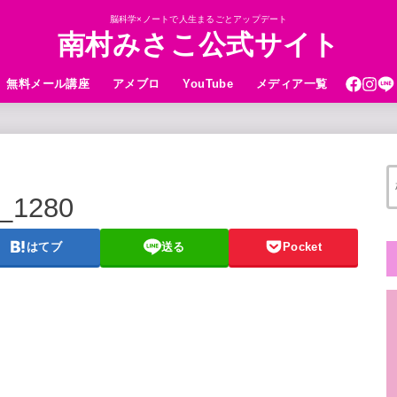
脳科学×ノートで人生まるごとアップデート
南村みさこ公式サイト
無料メール講座
アメブロ
YouTube
メディア一覧
8_1280
はてブ
送る
Pocket