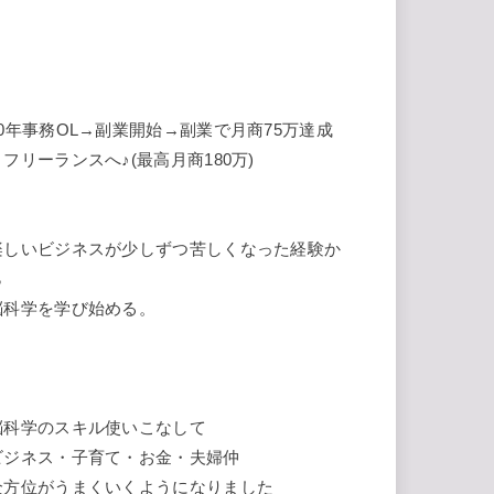
10年事務OL→副業開始→副業で月商75万達成
→フリーランスへ♪(最高月商180万)
楽しいビジネスが少しずつ苦しくなった経験か
ら
脳科学を学び始める。
脳科学のスキル使いこなして
ビジネス・子育て・お金・夫婦仲
全方位がうまくいくようになりました