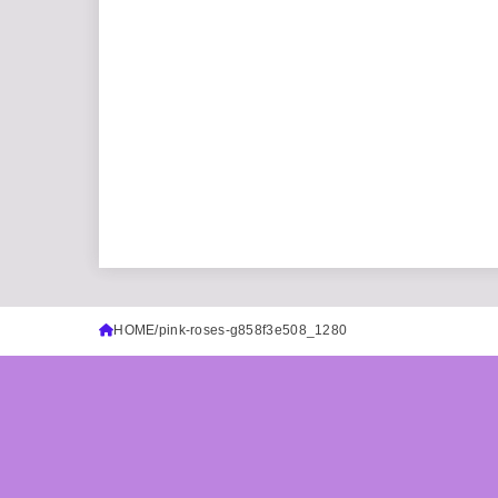
HOME
pink-roses-g858f3e508_1280