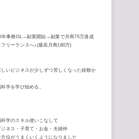
10年事務OL→副業開始→副業で月商75万達成
→フリーランスへ♪(最高月商180万)
楽しいビジネスが少しずつ苦しくなった経験か
ら
脳科学を学び始める。
脳科学のスキル使いこなして
ビジネス・子育て・お金・夫婦仲
全方位がうまくいくようになりました